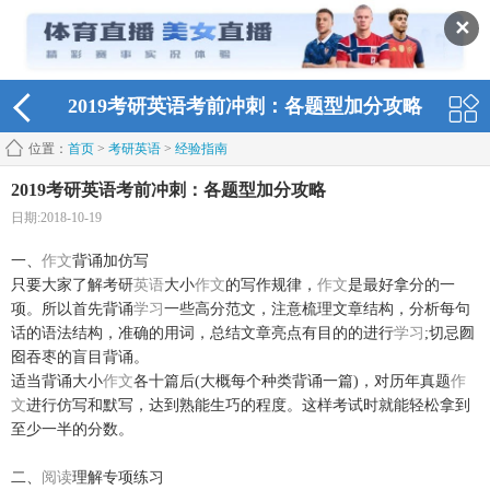
✕
2019考研英语考前冲刺：各题型加分攻略
位置：
首页
>
考研英语
>
经验指南
2019考研英语考前冲刺：各题型加分攻略
日期:2018-10-19
一、
作文
背诵加仿写
只要大家了解考研
英语
大小
作文
的写作规律，
作文
是最好拿分的一
项。所以首先背诵
学习
一些高分范文，注意梳理文章结构，分析每句
话的语法结构，准确的用词，总结文章亮点有目的的进行
学习
;切忌囫
囵吞枣的盲目背诵。
适当背诵大小
作文
各十篇后(大概每个种类背诵一篇)，对历年真题
作
文
进行仿写和默写，达到熟能生巧的程度。这样考试时就能轻松拿到
至少一半的分数。
二、
阅读
理解专项练习