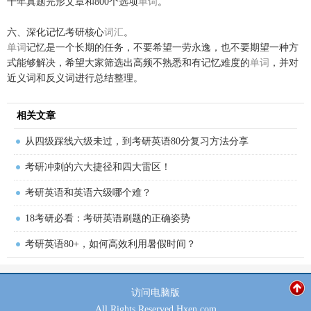
十年真题完形文章和800个选项
单词
。
六、深化记忆考研核心
词汇
。
单词
记忆是一个长期的任务，不要希望一劳永逸，也不要期望一种方
式能够解决，希望大家筛选出高频不熟悉和有记忆难度的
单词
，并对
近义词和反义词进行总结整理。
相关文章
从四级踩线六级未过，到考研英语80分复习方法分享
考研冲刺的六大捷径和四大雷区！
考研英语和英语六级哪个难？
18考研必看：考研英语刷题的正确姿势
考研英语80+，如何高效利用暑假时间？
访问
电脑版
All Rights Reserved Hxen.com