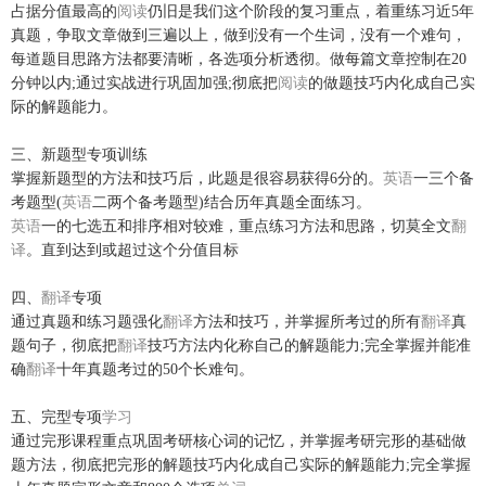
占据分值最高的
阅读
仍旧是我们这个阶段的复习重点，着重练习近5年
真题，争取文章做到三遍以上，做到没有一个生词，没有一个难句，
每道题目思路方法都要清晰，各选项分析透彻。做每篇文章控制在20
分钟以内;通过实战进行巩固加强;彻底把
阅读
的做题技巧内化成自己实
际的解题能力。
三、新题型专项训练
掌握新题型的方法和技巧后，此题是很容易获得6分的。
英语
一三个备
考题型(
英语
二两个备考题型)结合历年真题全面练习。
英语
一的七选五和排序相对较难，重点练习方法和思路，切莫全文
翻
译
。直到达到或超过这个分值目标
四、
翻译
专项
通过真题和练习题强化
翻译
方法和技巧，并掌握所考过的所有
翻译
真
题句子，彻底把
翻译
技巧方法内化称自己的解题能力;完全掌握并能准
确
翻译
十年真题考过的50个长难句。
五、完型专项
学习
通过完形课程重点巩固考研核心词的记忆，并掌握考研完形的基础做
题方法，彻底把完形的解题技巧内化成自己实际的解题能力;完全掌握