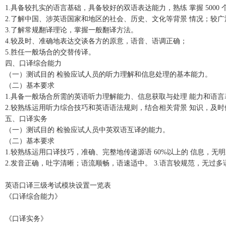
1.具备较扎实的语言基础，具备较好的双语表达能力，熟练 掌握 5000
2.了解中国、涉英语国家和地区的社会、历史、文化等背景 情况；较
3.了解常规翻译理论，掌握一般翻译方法。
4.较及时、准确地表达交谈各方的原意，语音、语调正确；
5.胜任一般场合的交替传译。
四、口译综合能力
（一）测试目的 检验应试人员的听力理解和信息处理的基本能力。
（二）基本要求
1.具备一般场合所需的英语听力理解能力、信息获取与处理 能力和语
2.较熟练运用听力综合技巧和英语语法规则，结合相关背景 知识，及
五、口译实务
（一）测试目的 检验应试人员中英双语互译的能力。
（二）基本要求
1.较熟练运用口译技巧，准确、完整地传递源语 60%以上的 信息，无
2.发音正确，吐字清晰；语流顺畅，语速适中。 3.语言较规范，无过多
英语口译三级考试模块设置一览表
《口译综合能力》
《口译实务》