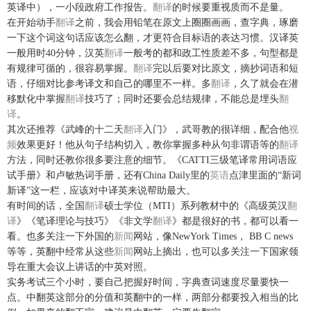
英译中），一小段政府工作报告。
翻译
的时候要重视质而不是量。
在开始动手
翻译
之前，我会用铅笔在原文上圈圈画画，查字典，琢磨
一下这个词这句话应该怎么翻，才更符合目标语的表达习惯。汉译英
一般用时40分钟，汉英
翻译
一般考的都和政工性质差不多，句型都是
有规律可循的，很容易掌握。
翻译
完以后要对比原文，摘抄词语和短
语，仔细对比参考译文和自己的哪里不一样。多
翻译
，久了就会在潜
移默化中掌握
翻译
技巧了；同时还要会总结规律，不能总是埋头
翻
译
。
其次还推荐《武峰的十二天
翻译
入门》，武哥教的很详细，配合他
视
频
效果更好！他从句子结构切入，教你掌握多种从句非谓语等的
翻译
方法，同时还教你很多要注意的细节。《CATTI三级笔译常用词语应
试手册》和卢敏热词手册，还有China Daily里的
英语
点津里面的“新词
新译”这一栏，应该对中译英来说帮助最大。
有时间的话，全国
翻译
硕士学位（MTI）系列教材中的《高级英汉
翻
译
》《笔译理论与技巧》《非文学
翻译
》都是很好的书，都可以看一
看。也多关注一下外国的
新闻
网站，像NewYork Times， BB C news
等等，英翻中经常从这些
新闻
网站上摘出，也可以多关注一下国家领
导在重大会议上讲话的中英对照。
实务考试三个小时，要自己把握好时间，字典查词速度尽量要快一
点。中翻英这部分的分值和英翻中的一样，两部分都要投入相当的比