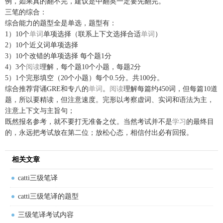
例，如果真的翻不完，建议是中翻英一定要先翻完。
三笔的综合：
综合能力的题型全是单选，题型有：
1）10个
单词
单项选择（联系上下文选择合适
单词
）
2）10个近义词单项选择
3）10个改错的单项选择 每个题1分
4）3个
阅读
理解，每个题10个小题，每题2分
5）1个完形填空（20个小题）每个0.5分。共100分。
综合推荐背诵GRE和专八的
单词
。
阅读
理解每篇约450词，但每篇10道
题，所以要精读，但注意速度。完形以考察虚词、实词和语法为主，
注意上下文与主旨句；
既然报名参考，就不要打无准备之仗。当然考试并不是
学习
的最终目
的，永远把考试放在第二位；放松心态，相信付出必有回报。
相关文章
catti三级笔译
catti三级笔译的题型
三级笔译考试内容